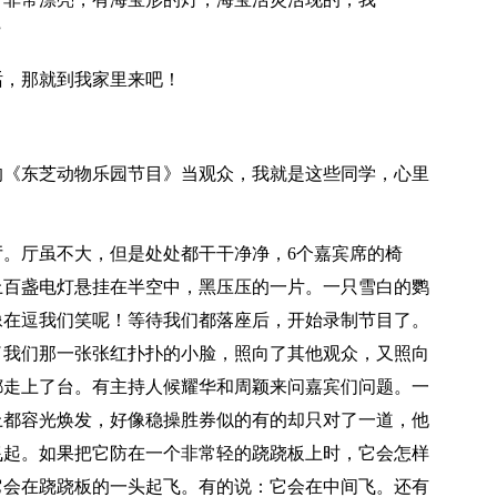
”
话，那就到我家里来吧！
的《东芝动物乐园节目》当观众，我就是这些同学，心里
。厅虽不大，但是处处都干干净净，6个嘉宾席的椅
上百盏电灯悬挂在半空中，黑压压的一片。一只雪白的鹦
像在逗我们笑呢！等待我们都落座后，开始录制节目了。
了我们那一张张红扑扑的小脸，照向了其他观众，又照向
都走上了台。有主持人候耀华和周颖来问嘉宾们问题。一
上都容光焕发，好像稳操胜券似的有的却只对了一道，他
飞起。如果把它防在一个非常轻的跷跷板上时，它会怎样
它会在跷跷板的一头起飞。有的说：它会在中间飞。还有