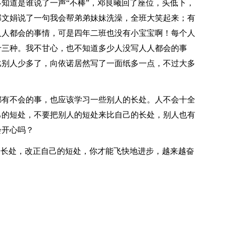
知道是谁说了一声“不棒”，邓良曦回了座位，头低下，
邱文娟说了一句我会帮弟弟妹妹洗澡，全班大笑起来；有
人人都会的事情，可是四年二班也没有小宝宝啊！每个人
十三种。我不甘心，也不知道多少人没写人人都会的事
比别人少多了，向依诺居然写了一面纸多一点，不过大多
都有不会的事，也应该学习一些别人的长处。人不会十全
己的短处，不要把别人的短处来比自己的长处，别人也有
会开心吗？
的长处，改正自己的短处，你才能飞快地进步，越来越奋