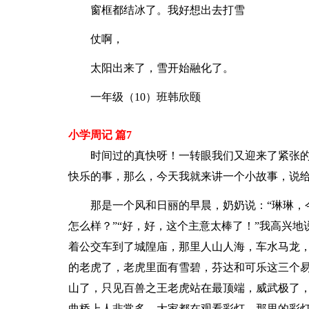
窗框都结冰了。我好想出去打雪
仗啊，
太阳出来了，雪开始融化了。
一年级（10）班韩欣颐
小学周记 篇7
时间过的真快呀！一转眼我们又迎来了紧张
快乐的事，那么，今天我就来讲一个小故事，说
那是一个风和日丽的早晨，奶奶说：“琳琳，
怎么样？”“好，好，这个主意太棒了！”我高兴
着公交车到了城隍庙，那里人山人海，车水马龙
的老虎了，老虎里面有雪碧，芬达和可乐这三个
山了，只见百兽之王老虎站在最顶端，威武极了
曲桥上人非常多，大家都在观看彩灯，那里的彩