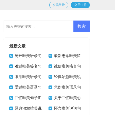
会员登录
会员注册
最新文章
离开唯美语录句
最新思念唯美留
子30句
难过唯美签名句
言句子大全（精选
诚信唯美格言句
子大全100句
眼泪唯美语录句
50句）
子30句
经典治愈唯美说
子40句精选
爱过唯美语录句
说句子40句精选
悲伤唯美语录句
子30句精选
回忆唯美句子汇
子30句
关于回忆唯美心
总（通用80句）
经典治愈唯美说
语句子（精选30
怀念唯美说说句