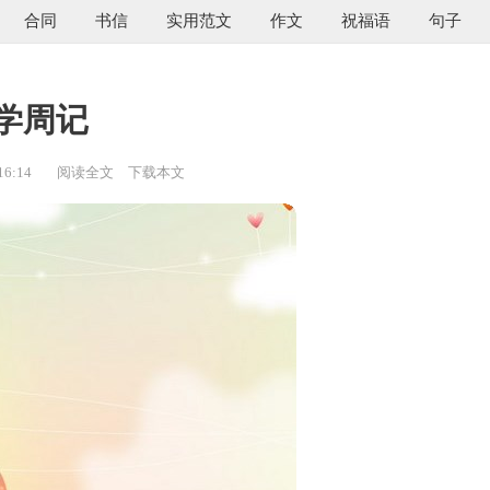
合同
书信
实用范文
作文
祝福语
句子
学周记
16:14
阅读全文
下载本文