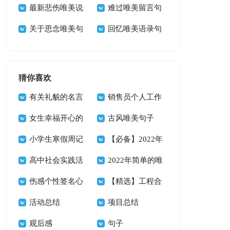
说句子汇总（精选
最新悲伤唯美说
句）
子80句精选
难过唯美留言句
70句）
说句子汇总（通用
关于思念唯美句
子大全（通用80
回忆唯美语录句
90句）
子（通用40句）
句）
子30句
猜你喜欢
有关礼貌的名言
销售员个人工作
女生幸福开心的
总结
古风唯美句子
qq签名
小学生寒假周记
【推荐】
【必备】2022年
范文八篇
高中社会实践活
唯美意境句子集锦
2022年简单的唯
动总结
伤感个性签名心
56句
美古风句子锦集69
【精选】工程合
好累
活动总结
条
同模板锦集5篇
项目总结
观后感
句子