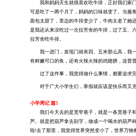
我和妈妈天生就很喜欢吃牛排，正好我们家门
可是吃了一两个月了，妈妈的口味就变了。当服
面包太甜了，里边的牛排变少了，牛肉太老了她
是我还从来没吃过一次拉芳舍的牛排，过了五、
拉芳舍吃牛排。
我一进门，发现门就有四、五米那么高，我
有鲜嫩可口的鱼，还有火辣火辣的鸡翅膀，连普
过了这件事，我觉得做什么事情，都要追求
对于广大小学生们，寒假就应该是快乐而又
小学周记 篇5
我们今天去的是宽窄巷子，就是一条宽巷子
芦。就是把葫芦拿去刻字，做成一个喝水的葫芦
啦!去了那里，我觉得世界突然变小了，世界万物