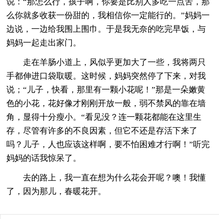
说：“那怎么行，孩子啊，你要是比别人多吃一点苦，那
么你就多收获一份甜的，我相信你一定能行的。”妈妈一
边说，一边给我围上围巾。于是我无奈的吃完早饭，与
妈妈一起走出家门。
走在羊肠小道上，风似乎更加大了一些，我将两只
手都伸进口袋取暖。这时候，妈妈突然停了下来，对我
说；“儿子，快看，那里有一颗小花呢！”那是一朵嫩黄
色的小花，花好像才刚刚开放一般，弱不禁风的靠在墙
角，显得十分瘦小。“看见没？连一颗花都能在这里生
存，尽管有许多的不良因素，但它不还是存活下来了
吗？儿子，人也应该这样啊，要不怕困难才行啊！”听完
妈妈的话我惊呆了。
去的路上，我一直在想为什么花会开呢？噢！我懂
了，因为那儿，春暖花开。