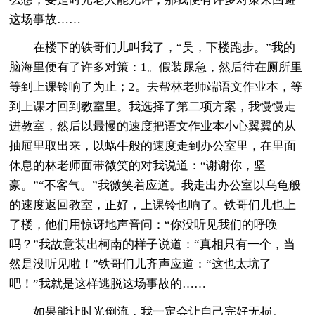
这场事故……
在楼下的铁哥们儿叫我了，“吴，下楼跑步。”我的
脑海里便有了许多对策：1。假装尿急，然后待在厕所里
等到上课铃响了为止；2。去帮林老师端语文作业本，等
到上课才回到教室里。我选择了第二项方案，我慢慢走
进教室，然后以最慢的速度把语文作业本小心翼翼的从
抽屉里取出来，以蜗牛般的速度走到办公室里，在里面
休息的林老师面带微笑的对我说道：“谢谢你，坚
豪。”“不客气。”我微笑着应道。我走出办公室以乌龟般
的速度返回教室，正好，上课铃也响了。铁哥们儿也上
了楼，他们用惊讶地声音问：“你没听见我们的呼唤
吗？”我故意装出柯南的样子说道：“真相只有一个，当
然是没听见啦！”铁哥们儿齐声应道：“这也太坑了
吧！”我就是这样逃脱这场事故的……
如果能让时光倒流，我一定会让自己完好无损。