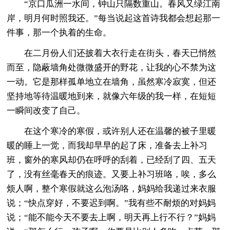
“京口瓜洲一水间，钟山只隔数重山。春风又绿江南
岸，明月何时照我还。”每当说起这首诗我都会想起那一
件事，那一个执着的生命。
在二月份人们还披着大衣行走在街头，春天已悄然
而至，隐蔽墙角处微微盛开的野花，让我的心不禁为这
一动。它是那样孤单地立在墙角，虽然寒冷寂寞，但还
坚持地等待温暖地到来，就像六年级的我一样，在短短
一瞬间改变了自己。
在这个寒冷的寒假，或许别人还在温馨的被子里暖
暖的睡上一觉，而我却早早的起了床，准备去上补习
班，窗外的寒风却仍在呼呼的刮着，已经刮了四、五天
了，没有丝毫春天的痕迹。又要上补习班咯，唉，多么
烦人啊，整个寒假就这么泡汤咯，妈妈给我递过来衣服
说；“快点穿好，不要迟到啊。”我有些不耐烦的对妈妈
说；“能不能今天不要去上啊，明天再上行不行？”妈妈