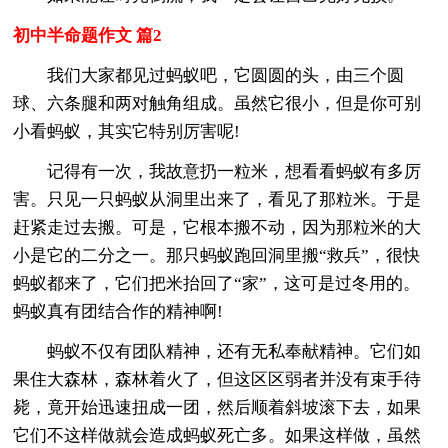
初中半命题作文 篇2
我们大家都见过蚂蚁吧，它圆圆的头，由三个圆
球、六条腿和两对触角组成。虽然它很小，但是你可别
小看蚂蚁，其实它特别厉害呢!
记得有一次，我故意扔一粒米，想看看蚂蚁有多厉
害。只见一只蚂蚁从洞里出来了，看见了那粒米。于是
赶紧走过去搬。可是，它根本搬不动，因为那粒米的大
小是它的二分之一。那只蚂蚁跑回洞里搬“救兵”，很快
蚂蚁都来了，它们把米抬回了“家”，这可是过冬用的。
蚂蚁真有团结合作的精神啊!
蚂蚁不仅有团队精神，还有无私奉献精神。它们如
果住大森林，森林着火了，但这区区弱者并没有束手待
毙，竟开始迅速扭成一团，然后顺着斜坡滚下去，如果
它们不这样做就会造成蚂蚁死亡多。如果这样做，虽然