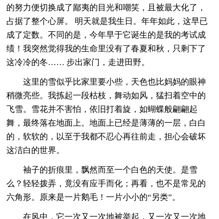
的努力便切换成了鄙夷的目光和嘲笑，且被最大化了，
占据了整个心屏。 明天就是我生日。年年如此，这早已
成了定数。不同的是，今年早于它诞生的是我的考试成
绩！我突然觉得我的生命里没有了春夏和秋，只剩下了
这冷冷的冬…… 步出家门，走进田野。
这里的雪似乎比家里要小些，天色也比妈妈的眼神
稍微亮些。我拣起一段枯枝，舞动如风，猛扫着空中的
飞雪。雪花并不害怕，依旧打着旋，如蝴蝶般翩翩起
舞，最终落在地面上。地面上已经是薄薄的一层，白白
的，软软的，以至于我都不忍心再往前走，担心会破坏
这洁白的世界。
袖子的折痕里，飘然而至一个白色的天使。是雪
么？轻轻拨弄，竟没有应手而化；再看，也不是常见的
六角形。原来是一片鹅毛！一片小小的“另类”。
在风中，它一次又一次地被举起，又一次又一次地