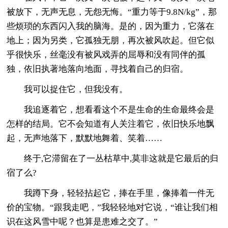
被放下，无声无息，无怨无悔。“重力等于9.8N/kg”，那
些烦琐的东西闪入我的脑海。是的，因为重力，它落在
地上；因为另类，它孤独无朋，再次被风吹起。但它似
乎很快乐，丝毫没有被风戏弄的屈辱和没有同伴的孤
独，依旧执著地落向地面，寻找着自己的归宿。
我可以捉住它，但我没有。
我追逐着它，想看看这个不是生命的生命最终会是
怎样的结局。它不会知道有人关注着它，依旧快乐地飘
起，无声地落下，默默地舞着、笑着……
终于,它滞留在了一丛枯草中,莫非这就是它最后的归
宿了么?
我蹲下身，轻轻拈起它，捧在手里，像捧着一件无
价的宝物。“跟我走吧，”我轻轻地对它说，“谁让我们相
识在这风雪中呢？也算是患难之交了。”