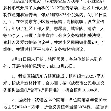
在跳蹬河街道办、综治办公室的领导下，我社区以
多种形式开展了大面积的“3.12”宣传活动。社区工作人员
制作通知和宣传画，张贴到辖区36个院落内。3月10日星
期五，在锦绣东方小区拉开横幅，高插旗帜，设立宣传
台，组织了社区工作人员、志愿者、城管队、清洁工人
等50余人，开展了集中宣传，分发义务植树相关法规、
资料以及爱绿护绿倡议书，并对小区周围绿化带进行了
维护。并通过社区平台发布义务植树的倡议。
3月11日周末开始，辖区居民，各单位纷纷来到户
外，开展植树护绿活动，截止3月25日。
1、我辖区锦绣东方辖区建成，植树绿地23257平方
米，按成片造林计算，合35亩，按《成都市公民参加义
务植树当量(折合率)折算标准》，折合植树10500棵。
2、据统计，我辖区36个院落，单位院落常年管护绿
地面积30740平方米，折合义务植树当量3074棵。屋顶绿