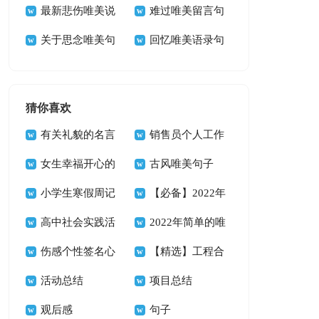
说句子汇总（精选
最新悲伤唯美说
句）
子80句精选
难过唯美留言句
70句）
说句子汇总（通用
关于思念唯美句
子大全（通用80
回忆唯美语录句
90句）
子（通用40句）
句）
子30句
猜你喜欢
有关礼貌的名言
销售员个人工作
女生幸福开心的
总结
古风唯美句子
qq签名
小学生寒假周记
【推荐】
【必备】2022年
范文八篇
高中社会实践活
唯美意境句子集锦
2022年简单的唯
动总结
伤感个性签名心
56句
美古风句子锦集69
【精选】工程合
好累
活动总结
条
同模板锦集5篇
项目总结
观后感
句子