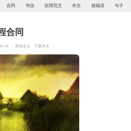
合同
书信
实用范文
作文
祝福语
句子
程合同
44:39
阅读全文
下载本文