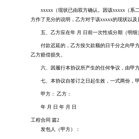
xxxxx（现状已由双方确认。因该xxxxx（
方作了充分的说明，乙方对于该xxxxx的现状以
五、乙方应在年 月 日前一次性或分期（明
付款迟延的，乙方按欠款额的日千分之向甲
乙方赔偿损失。
六、因履行本协议所产生的任何争议，由甲
七、本协议自签订之日起生效，一式两份，
甲方： 乙方：
年 月 日 年 月 日
工程合同 篇2
发包人（甲方）：