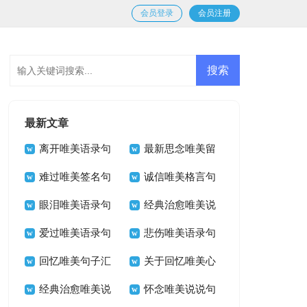
会员登录
会员注册
最新文章
离开唯美语录句
最新思念唯美留
子30句
难过唯美签名句
言句子大全（精选
诚信唯美格言句
子大全100句
眼泪唯美语录句
50句）
子30句
经典治愈唯美说
子40句精选
爱过唯美语录句
说句子40句精选
悲伤唯美语录句
子30句精选
回忆唯美句子汇
子30句
关于回忆唯美心
总（通用80句）
经典治愈唯美说
语句子（精选30
怀念唯美说说句